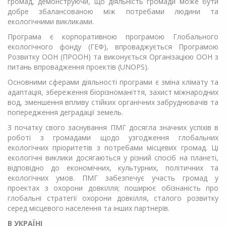
громад, демонструючи, що діяльність громади може бути
добре збалансованою між потребами людини та
екологічними викликами.
Програма є корпоративною програмою Глобального
екологічного фонду (ГЕФ), впроваджується Програмою
Розвитку ООН (ПРООН) та виконується Організацією ООН з
питань впровадження проектів (UNOPS).
Основними сферами діяльності програми є зміна клімату та
адаптація, збереження біорізноманіття, захист міжнародних
вод, зменшення впливу стійких органічних забруднювачів та
попередження деградації земель.
З початку свого заснування ПМГ досягла значних успіхів в
роботі з громадами щодо узгодження глобальних
екологічних пріоритетів з потребами місцевих громад. Ці
екологічні виклики досягаються у різний спосіб на планеті,
відповідно до економічних, культурних, політичних та
екологічних умов. ПМГ забезпечує участь громад у
проектах з охорони довкілля; поширює обізнаність про
глобальні стратегії охорони довкілля, сталого розвитку
серед місцевого населення та інших партнерів.
В УКРАЇНІ