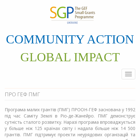
Перейти
до
основного
матеріалу
COMMUNITY ACTION
GLOBAL IMPACT
Togg
navi
ПРО ГЕФ ПМГ
Програма малих грантів (ПМГ) ПРООН-ГЕФ заснована у 1992
під час Саміту Землі в Ріо-де-Жанейро. ПМГ демонструє
сутність сталого розвитку. Наразі програма впроваджується
у більше ніж 125 країнах світу і надала більше ніж 14 500
грантів. ПМГ підтримує проекти неурядових організацій та