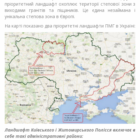
пріоритетний ландшафт охоплює території степової зони з
виходами гранітів та піщаників. Це єдина незаймана і
унікальна степова зона в Європі.
На карті показано два пріоритетні ландшафти ПМГ в Україні:
Ландшафт Київського і Житомирського Полісся включає в
себе такі адміністративні райони: