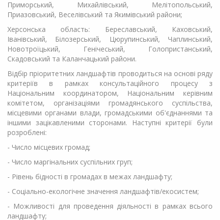
Приморський, Михайлівський, Мелітопольський,
Приазовський, Веселівський та Якимівський райони;
Херсонська область: Береславський, Каховський,
Іванівський, Білозерський, Цюрупинський, Чаплинський,
Новотроїцький, Генічеський, Голопристанський,
Скадовський та Каланчацький райони.
Відбір пріоритетних ландшафтів проводиться на основі ряду
критеріїв в рамках консультаційного процесу з
Національним координатором, Національним керівним
комітетом, організаціями громадянського суспільства,
місцевими органами влади, громадськими об'єднаннями та
іншими зацікавленими сторонами. Наступні критерії були
розроблені:
- Число місцевих громад;
- Число маргінальних суспільних груп;
- Рівень бідності в громадах в межах ландшафту;
- Соціально-екологічне значення ландшафтів/екосистем;
- Можливості для проведення діяльності в рамках всього
ландшафту;