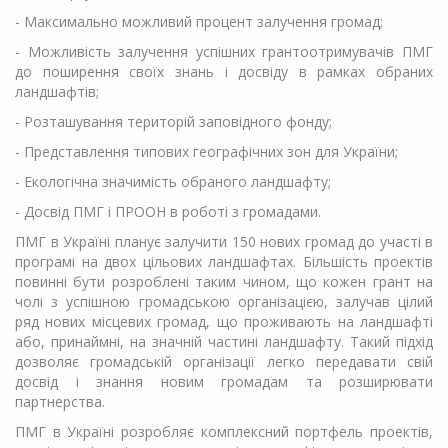
- Максимально можливий процент залучення громад;
- Можливість залучення успішних грантоотримувачів ПМГ
до поширення своїх знань і досвіду в рамках обраних
ландшафтів;
- Розташування територій заповідного фонду;
- Представлення типових географічних зон для України;
- Екологічна значимість обраного ландшафту;
- Досвід ПМГ і ПРООН в роботі з громадами.
ПМГ в Україні планує залучити 150 нових громад до участі в
програмі на двох цільових ландшафтах. Більшість проектів
повинні бути розроблені таким чином, що кожен грант на
чолі з успішною громадською організацією, залучав цілий
ряд нових місцевих громад, що проживають на ландшафті
або, принаймні, на значній частині ландшафту. Такий підхід
дозволяє громадській організації легко передавати свій
досвід і знання новим громадам та розширювати
партнерства.
ПМГ в Україні розробляє комплексний портфель проектів,