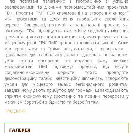
які пов'язані тематично і географічно з успішно
реалізованими та діючими повномасштабними проектами
ГЕФ. Проекти ПМГ ГЕФ спрямовані на створення синергії
між проектами та досягнення глобальних екологічних
переваг. Завершені, поточні та заплановані проекти, які
підтримує ГЕФ, підвищують екологічну свідомість місцевих
громад для досягнення конкретних видимих результатів на
місцевому рівні. ГЕФ ПМГ прагне створювати сильні зв’язки
між проектами та їхніми результатами, і працювати з
громадами для глобальної користі довкілля, покращення
умов життя населення та надання йому ширших
можливостей. ПМГ підтримує проекти, що несуть
соціально-економічну користь, тобто проводять
демонстраційну та/або інвестиційну діяльність, створюють
умови для місцевого та/або регіонального розвитку,
завдяки чому дають прибуток для громади. Ці заходи мають
сприяти економічному зростанню та повинні перерости у
механізм боротьби з бідністю та безробіттям.
ПРОЕКТИ
ГАЛЕРЕЯ