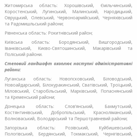
Житомирська область: Хорошівський, Ємільчинський,
Коростенський, Лугинський, Малинський, Народицький,
Овруцький, Олевський, Червоноармійський, Черняхівський
та Радомишльський райони;
Рівненська область: Рокитнівський район;
Київська область: Бородянський, Вишгородський,
Іванківський, Києво-Святошинський, Макарівський та
Поліський райони.
Степовий ландшафт охоплює наступні адміністративні
райони:
Луганська область: Новопсковський, Біловодський,
Новоайдарський, Білокуракинський, Сватівський, Троїцький,
Міловський, Старобільський, Марківський, Попаснянський
та Кременський райони;
Донецька область: Слов’янський, Бахмутський,
Костянтинівський, Добропільський, Красноліманський,
Волноваський, Володарський та Першотравневий райони;
Запорізька область: Розівський, Куйбишевський,
Пологівський, Бердянський, Токмакський, Чернігівський,