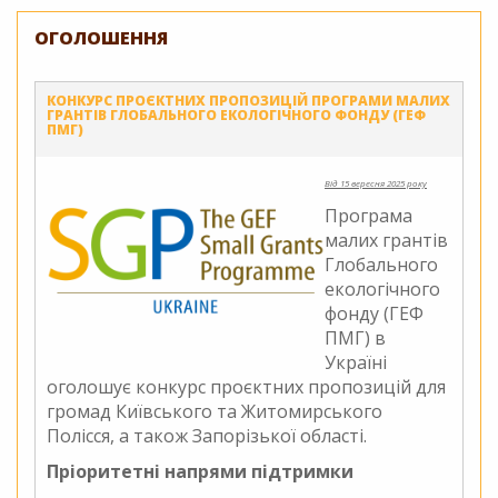
практик
ГЕФ
ОГОЛОШЕННЯ
ПМГ
–
Україна
КОНКУРС ПРОЄКТНИХ ПРОПОЗИЦІЙ ПРОГРАМИ МАЛИХ
предста
ГРАНТІВ ГЛОБАЛЬНОГО ЕКОЛОГІЧНОГО ФОНДУ (ГЕФ
ПМГ)
на
VIII
Форумі
Від 15 вересня 2025 року
Carpati
Програма
малих грантів
Глобального
екологічного
фонду (ГЕФ
ПМГ) в
Україні
оголошує конкурс проєктних пропозицій для
громад Київського та Житомирського
Полісся, а також Запорізької області.
Пріоритетні напрями підтримки