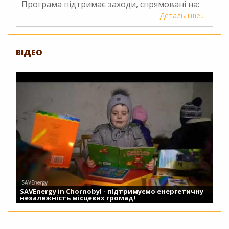
Програма підтримає заходи, спрямовані на:
Детальніше
про
Конкурс
проєктн
пропози
ВІДЕО
Програ
малих
грантів
Глобал
екологі
фонду
(ГЕФ
ПМГ)
SAVEnergy in Chornobyl - підтримуємо енергетичну
незалежність місцевих громад!