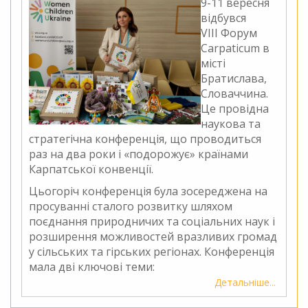
9-11 вересня
відбувся
VIII Форум
Carpaticum в
місті
Братислава,
Словаччина.
Це провідна
наукова та
стратегічна конференція, що проводиться
раз на два роки і «подорожує» країнами
Карпатської конвенції.
Цьогоріч конференція була зосереджена на
просуванні сталого розвитку шляхом
поєднання природничих та соціальних наук і
розширення можливостей вразливих громад
у сільських та гірських регіонах. Конференція
мала дві ключові теми:
Детальніше
про
Кращі