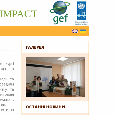
IMPACT
English
Українська
ГАЛЕРЕЯ
нкурсі
рода та
мади та
ровадили
итку та
товані
римають
тив.
ОСТАННІ НОВИНИ
ьноти на