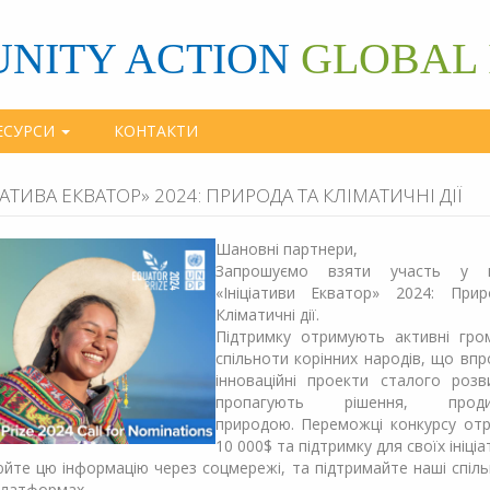
NITY ACTION
GLOBAL 
ЕСУРСИ
КОНТАКТИ
ІАТИВА ЕКВАТОР» 2024: ПРИРОДА ТА КЛІМАТИЧНІ ДІЇ
Шановні партнери,
Запрошуємо взяти участь у ко
«Ініціативи Екватор» 2024: При
Кліматичні дії.
Підтримку отримують активні гро
спільноти корінних народів, що вп
інноваційні проекти сталого розв
пропагують рішення, продик
природою. Переможці конкурсу от
10 000$ та підтримку для своїх ініціа
те цю інформацію через соцмережі, та підтримайте наші спіл
платформах.