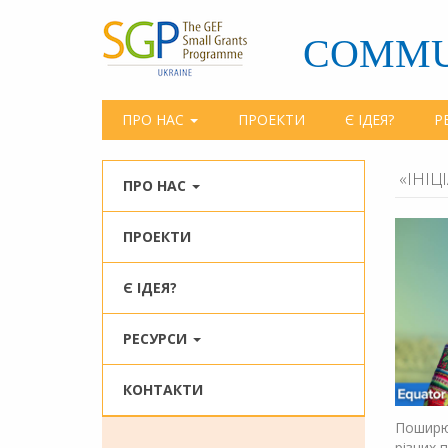
Перейти
до
COMMU
основного
матеріалу
ПРО НАС
ПРОЕКТИ
Є ІДЕЯ?
Р
«ІНІЦ
ПРО НАС
ПРОЕКТИ
Є ІДЕЯ?
РЕСУРСИ
КОНТАКТИ
Поширюй
різних 